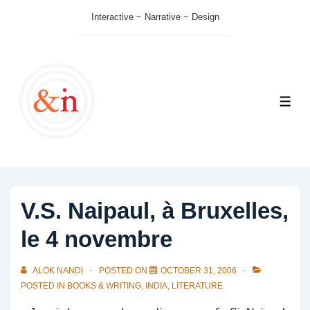
↓
Interactive ~ Narrative ~ Design
Skip
to
Main
Content
ME
V.S. Naipaul, à Bruxelles,
le 4 novembre
ALOK NANDI
POSTED ON
OCTOBER 31, 2006
POSTED IN
BOOKS & WRITING
,
INDIA
,
LITERATURE