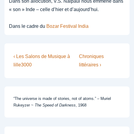
Dans son allocution, V.S. Naipaul nous emmène dans
« son » Inde – celle d’hier et d’aujourd’hui.
Dans le cadre du
Bozar Festival India
Post
Previous
Next
‹ Les Salons de Musique à
Chroniques
Post
Post
navigation
lille3000
littéraires ›
is
is
“The universe is made of stories, not of atoms.” – Muriel
Rukeyzer ~
The Speed of Darkness
, 1968